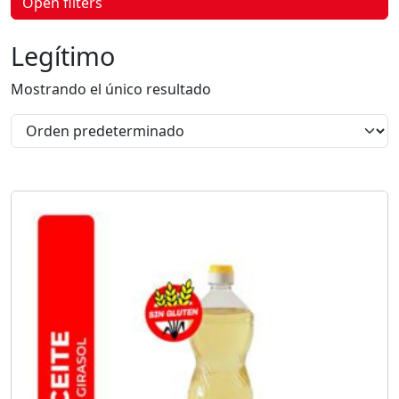
Open filters
p
r
o
Legítimo
d
u
c
Mostrando el único resultado
t
o
s