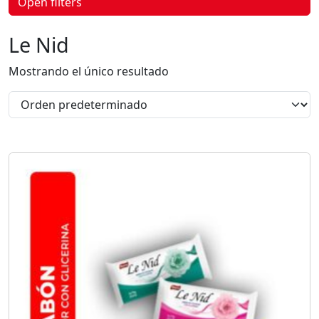
Open filters
p
r
o
Le Nid
d
u
c
Mostrando el único resultado
t
o
s