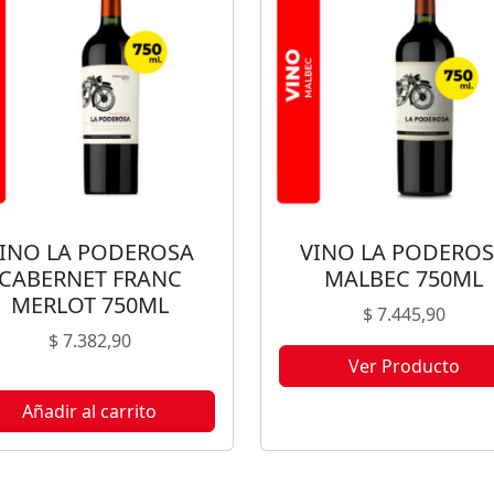
INO LA PODEROSA
VINO LA PODERO
CABERNET FRANC
MALBEC 750ML
MERLOT 750ML
$
7.445,90
$
7.382,90
Ver Producto
Este producto no está disponi
Añadir al carrito
porque no quedan existencia