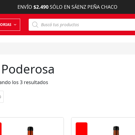
ENVÍO
$2.490
SÓLO EN SÁENZ PEÑA CHACO
B
ORIAS
ú
s
q
u
e
d
a
d
 Poderosa
e
p
r
o
ndo los 3 resultados
d
u
c
t
o
s