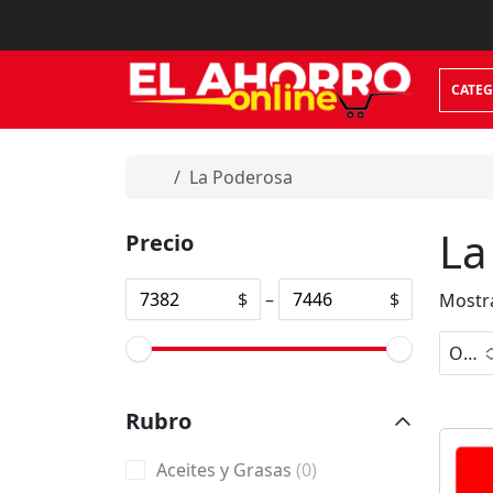
Skip to content
CATEG
Home
La Poderosa
La
Precio
$
–
$
Mostra
Orden predeterminado
No
Rubro
hay
opci
0
Aceites y Grasas
0
ones