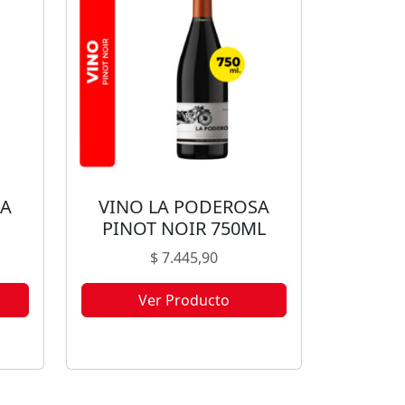
SA
VINO LA PODEROSA
PINOT NOIR 750ML
$
7.445,90
Ver Producto
ble
Este producto no está disponible
s.
porque no quedan existencias.