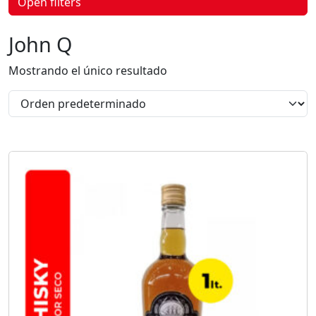
Open filters
p
r
o
John Q
d
u
c
Mostrando el único resultado
t
o
s