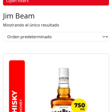
Open filters
p
r
o
Jim Beam
d
u
c
Mostrando el único resultado
t
o
s