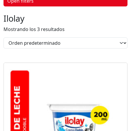
Open filters
p
r
o
Ilolay
d
u
c
Mostrando los 3 resultados
t
o
s