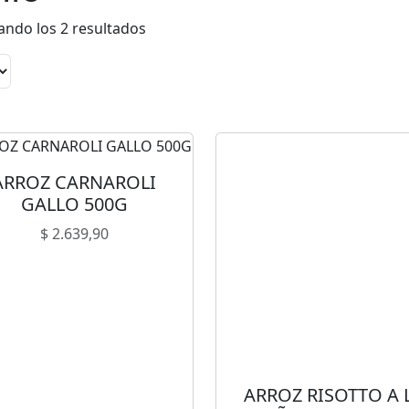
s
ndo los 2 resultados
ARROZ CARNAROLI
GALLO 500G
$
2.639,90
ARROZ RISOTTO A 