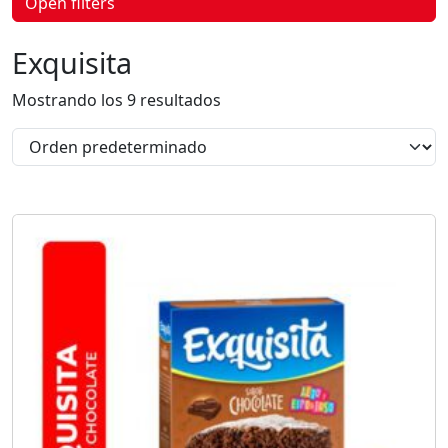
Open filters
p
r
o
Exquisita
d
u
c
Mostrando los 9 resultados
t
o
s