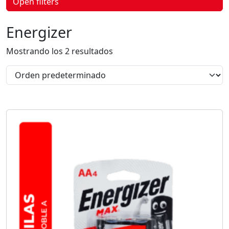
Open filters
p
r
o
Energizer
d
u
c
Mostrando los 2 resultados
t
o
s