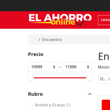
Skip to content
CATEG
Home
Encuentro
En
Precio
$
–
$
Mostra
Orden predeterminado
No
Rubro
hay
opci
0
Aceites y Grasas
0
ones