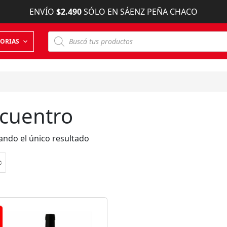
ENVÍO
$2.490
SÓLO EN SÁENZ PEÑA CHACO
B
ORIAS
ú
s
q
u
e
d
a
d
cuentro
e
p
r
o
ndo el único resultado
d
u
c
t
o
s