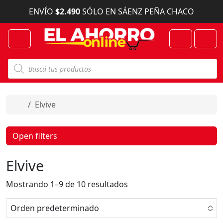
Skip to content
ENVÍO
$2.490
SÓLO EN SÁENZ PEÑA CHACO
Menu
Cart
Account
B
ú
s
q
u
e
Home
Elvive
d
a
d
e
Open filters
p
r
o
Elvive
d
u
c
Mostrando 1–9 de 10 resultados
t
o
s
Orden predeterminado