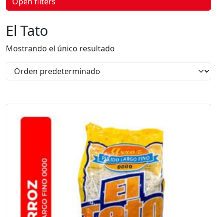
Open filters
p
r
o
El Tato
d
u
c
Mostrando el único resultado
t
o
s