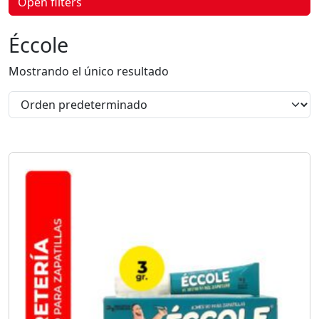
Open filters
p
r
o
Éccole
d
u
c
Mostrando el único resultado
t
o
s