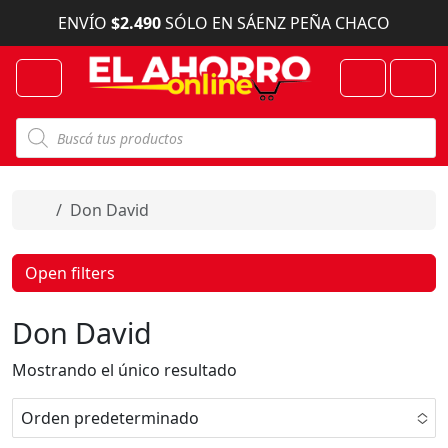
Skip to content
ENVÍO
$2.490
SÓLO EN SÁENZ PEÑA CHACO
Menu
Cart
Account
B
ú
s
q
u
e
Home
Don David
d
a
d
e
Open filters
p
r
o
Don David
d
u
c
Mostrando el único resultado
t
o
s
Orden predeterminado