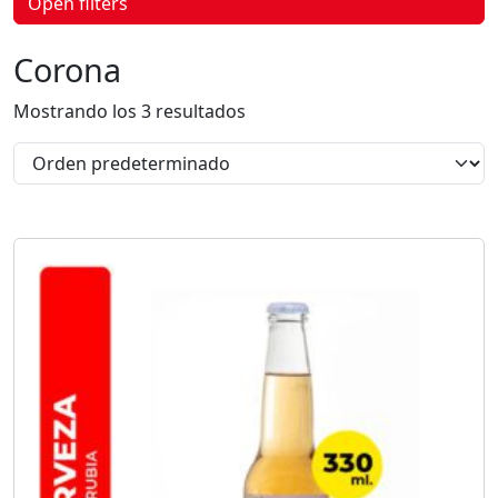
Open filters
p
r
o
Corona
d
u
c
Mostrando los 3 resultados
t
o
s