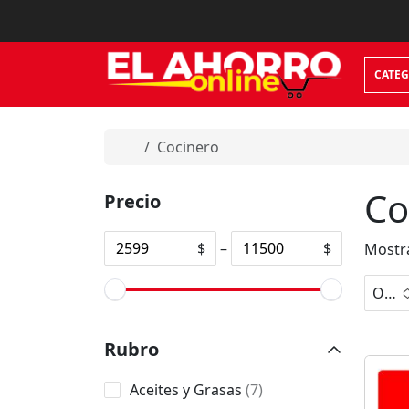
Skip to content
CATEG
Home
Cocinero
Co
Precio
$
–
$
Mostra
Orden predeterminado
No
Rubro
hay
opci
7
Aceites y Grasas
7
ones