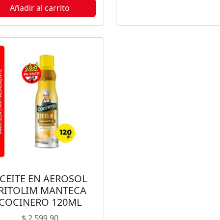
Este producto no está disponi
Añadir al carrito
porque no quedan existencia
CEITE EN AEROSOL
RITOLIM MANTECA
COCINERO 120ML
$
2.599,90