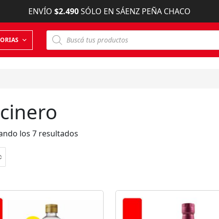
ENVÍO
$2.490
SÓLO EN SÁENZ PEÑA CHACO
B
ORIAS
ú
s
q
u
e
d
a
d
cinero
e
p
r
o
ndo los 7 resultados
d
u
c
t
o
s