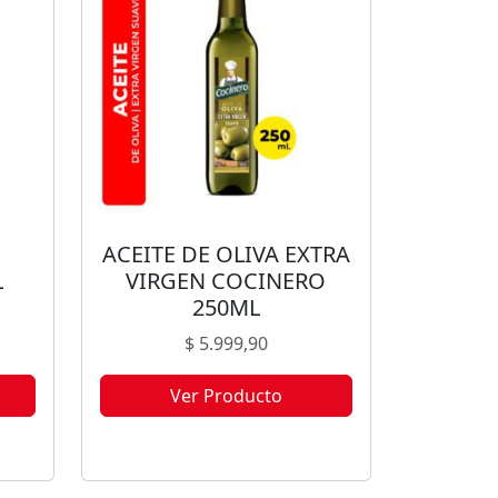
ACEITE DE OLIVA EXTRA
L
VIRGEN COCINERO
250ML
$
5.999,90
Ver Producto
ble
Este producto no está disponible
s.
porque no quedan existencias.