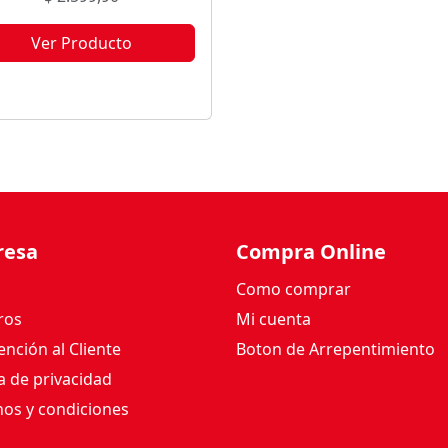
Ver Producto
te producto no está disponible
orque no quedan existencias.
resa
Compra Online
Como comprar
ros
Mi cuenta
nción al Cliente
Boton de Arrepentimiento
ca de privacidad
os y condiciones