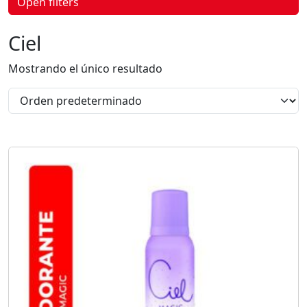
Open filters
p
r
o
Ciel
d
u
c
Mostrando el único resultado
t
o
s