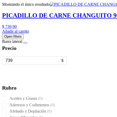
Mostrando el único resultado
PICADILLO DE CARNE CHANGUITO 9
$
739,90
Añadir al carrito
Open filters
Barra lateral
Precio
$
Rubro
0
Aceites y Grasas
0
products
0
Aderezos y Codimentos
0
products
0
Afeitado y Depilación
0
products