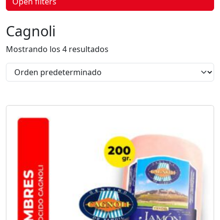
Open filters
p
r
o
Cagnoli
d
u
c
Mostrando los 4 resultados
t
o
s