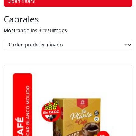
Open filters
p
r
o
Cabrales
d
u
c
Mostrando los 3 resultados
t
o
s