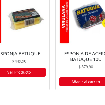
ESPONJA BATUQUE
ESPONJA DE ACER
BATUQUE 10U
$
449,90
$
879,90
Ver Producto
te producto no está disponible
Añadir al carrito
orque no quedan existencias.