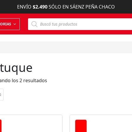
ENVÍO
$2.490
SÓLO EN SÁENZ PEÑA CHACO
B
ORIAS
ú
s
q
u
e
d
a
d
tuque
e
p
r
o
ndo los 2 resultados
d
u
c
t
o
s