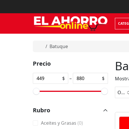
Skip to content
CATEG
Home
Batuque
Ba
Precio
$
–
$
Mostra
Orden predeterminado
No
Rubro
hay
opci
0
Aceites y Grasas
0
ones