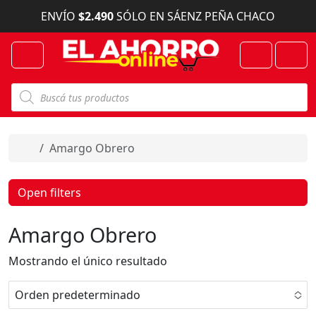
Skip to content
ENVÍO
$2.490
SÓLO EN SÁENZ PEÑA CHACO
Menu
Cart
Account
B
ú
s
q
u
e
Home
Amargo Obrero
d
a
d
e
Open filters
p
r
o
Amargo Obrero
d
u
c
Mostrando el único resultado
t
o
s
Orden predeterminado