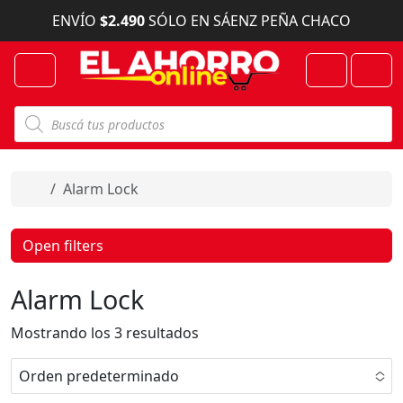
Skip to content
ENVÍO
$2.490
SÓLO EN SÁENZ PEÑA CHACO
Menu
Cart
Account
B
ú
s
q
u
e
Home
Alarm Lock
d
a
d
e
Open filters
p
r
o
Alarm Lock
d
u
c
Mostrando los 3 resultados
t
o
s
Orden predeterminado