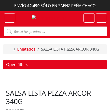
Skip to content
ENVÍO
$2.490
SÓLO EN SÁENZ PEÑA CHACO
Menu
Cart
Account
B
ú
s
q
u
e
Home
Enlatados
SALSA LISTA PIZZA ARCOR 340G
d
a
d
e
Open filters
p
r
o
d
u
c
SALSA LISTA PIZZA ARCOR
t
o
s
340G